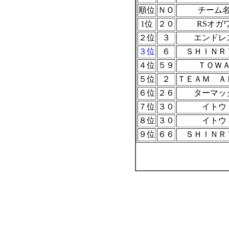
順位
ＮＯ
チーム
1位
２０
RSオガ
２位
３
エンドレ
３位
６
ＳＨＩＮＲ
４位
５９
ＴＯＷ
５位
２
ＴＥＡＭ Ａ
６位
２６
ターマッ
７位
３０
イトウ
８位
３０
イトウ
９位
６６
ＳＨＩＮＲ