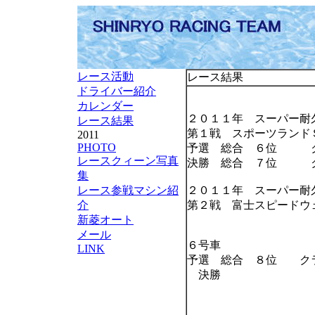
レース活動
レース結果
ドライバー紹介
カレンダー
２０１１年 スーパー耐
レース結果
第１戦 スポーツラン
2011
PHOTO
予選 総合 ６位 
レースクィーン写真
決勝 総合 ７位 
集
レース参戦マシン紹
２０１１年 スーパー耐
介
第２戦 富士スピード
新菱オート
メール
６号車
LINK
予選 総合 ８位 ク
決勝 クラ