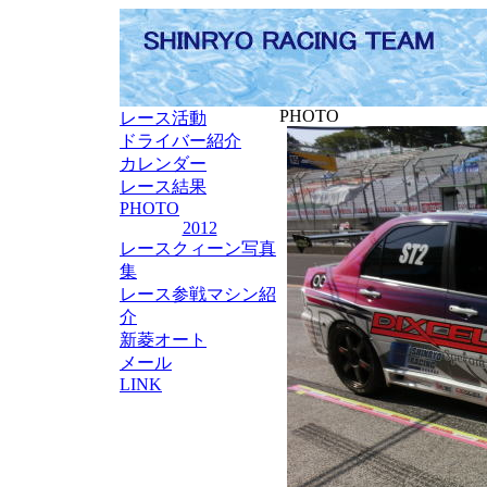
PHOTO
レース活動
ドライバー紹介
カレンダー
レース結果
PHOTO
2012
レースクィーン写真
集
レース参戦マシン紹
介
新菱オート
メール
LINK