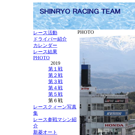
PHOTO
レース活動
ドライバー紹介
カレンダー
レース結果
PHOTO
2019
第１戦
第２戦
第３戦
第４戦
第５戦
第６戦
レースクィーン写真
集
レース参戦マシン紹
介
新菱オート